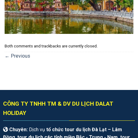
Both comments and trackbacks are currently closed.
←
Previous
CÔNG TY TNHH TM & DV DU LỊCH DALAT
HOLIDAY
Chuyên:
Dịch vụ
tổ chức tour du lịch Đà Lạt – Lâm
Đồng
,
tour du lịch các tỉnh miền Bắc - Trung - Nam, tour