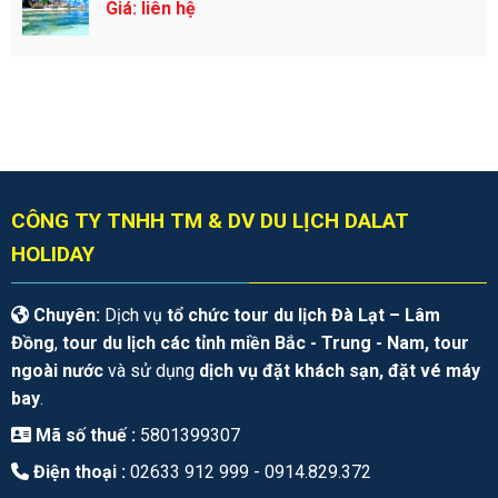
Giá: liên hệ
CÔNG TY TNHH TM & DV DU LỊCH DALAT
HOLIDAY
Chuyên:
Dịch vụ
tổ chức tour du lịch Đà Lạt – Lâm
Đồng
,
tour du lịch các tỉnh miền Bắc - Trung - Nam, tour
ngoài nước
và sử dụng
dịch vụ đặt khách sạn, đặt vé máy
bay
.
Mã số thuế :
5801399307
Điện thoại :
02633 912 999 -
0914.829.372