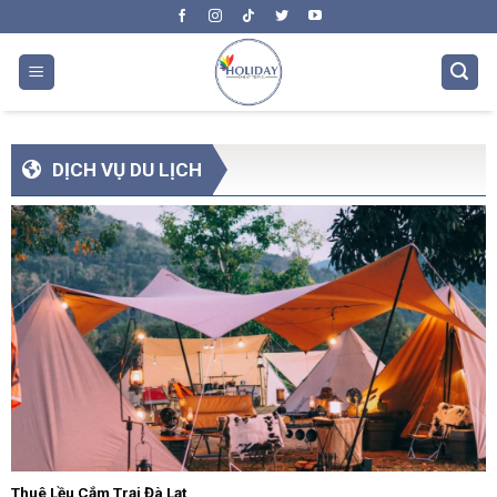
Skip
to
content
DỊCH VỤ DU LỊCH
Thuê Lều Cắm Trại Đà Lạt