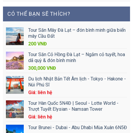
CÓ THỂ BẠN SẼ THÍCH?
Tour Săn Mây Đà Lạt – đón bình minh giữa biển
mây Cầu Đất
200
VNĐ
Tour Săn Cỏ Hồng Đà Lạt – Ngắm cỏ tuyết, hoa
dã quỳ & đón bình minh
300,000
VNĐ
Du lịch Nhật Bản Tết Âm lịch - Tokyo - Hakone -
Núi Phú Sĩ
Giá: liên hệ
Tour Hàn Quốc 5N4Đ | Seoul - Lotte World -
Trượt Tuyết Elysian - Namsan Tower
Giá: liên hệ
Tour Brunei - Dubai - Abu Dhabi Mùa Xuân 6N5Đ