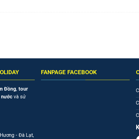
OLIDAY
FANPAGE FACEBOOK
âm Đồng
,
tour
C
i nước
và sử
C
C
Hương - Đà Lạt,