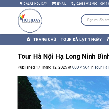
Skip
DALAT HOLIDAY
EMAIL
02633 912 999 - 0914 
to
content
Tìm
kiếm:
TRANG CHỦ
TOUR ĐÀ LẠT 1 NGÀY
Tour Hà Nội Hạ Long Ninh Bìn
Published
17 Tháng 12, 2025
at
800 × 564
in
Tour Hà