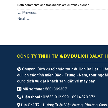
Both comments and trackbacks are currently closed.
←
Previous
Next
→
CÔNG TY TNHH TM & DV DU LỊCH DALAT H
Chuyên:
Dịch vụ
tổ chức tour du lịch Đà Lạt – L
du lịch các tỉnh miền Bắc - Trung - Nam, tour ngoà
dụng
dịch vụ đặt khách sạn, đặt vé máy bay
.
Mã số thuế :
5801399307
Điện thoại :
02633 912 999 -
0914.829.372
Địa Chỉ:
T21 Đường Triệu Việt Vương, Phường Xuân 