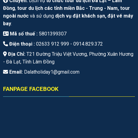
Chuyên:
Dịch vụ
tổ chức tour du lịch Đà Lạt – Lâm
Đồng
,
tour du lịch các tỉnh miền Bắc - Trung - Nam, tour
ngoài nước
và sử dụng
dịch vụ đặt khách sạn, đặt vé máy
bay
.
Mã số thuế :
5801399307
Điện thoại :
02633 912 999 -
0914.829.372
Địa Chỉ:
T21 Đường Triệu Việt Vương, Phường Xuân Hương
- Đà Lạt, Tỉnh Lâm Đồng
Email:
Dalatholiday1@gmail.com
FANPAGE FACEBOOK