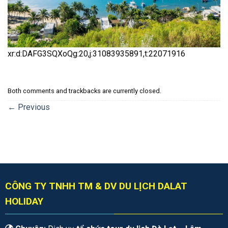
xr:d:DAFG3SQXoQg:20,j:31083935891,t:22071916
Both comments and trackbacks are currently closed.
←
Previous
CÔNG TY TNHH TM & DV DU LỊCH DALAT
HOLIDAY