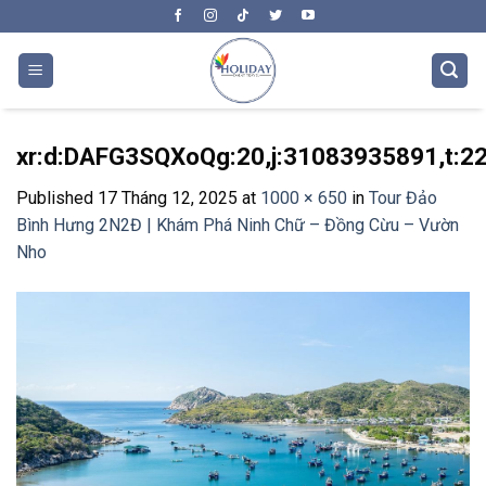
Skip
to
content
xr:d:DAFG3SQXoQg:20,j:31083935891,t:2
Published
17 Tháng 12, 2025
at
1000 × 650
in
Tour Đảo
Bình Hưng 2N2Đ | Khám Phá Ninh Chữ – Đồng Cừu – Vườn
Nho