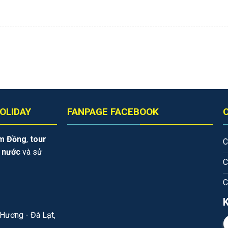
OLIDAY
FANPAGE FACEBOOK
âm Đồng
,
tour
C
i nước
và sử
C
C
Hương - Đà Lạt,