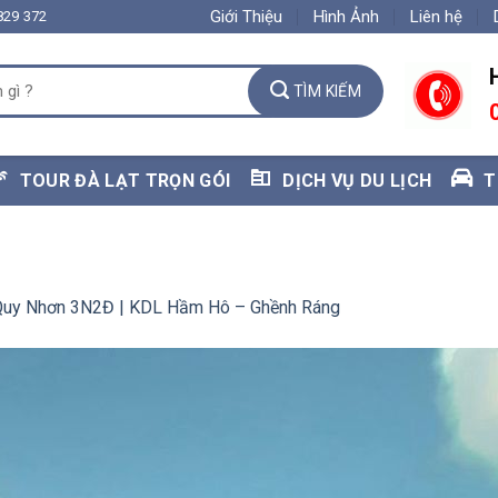
Giới Thiệu
Hình Ảnh
Liên hệ
829 372
TOUR ĐÀ LẠT TRỌN GÓI
DỊCH VỤ DU LỊCH
T
Quy Nhơn 3N2Đ | KDL Hầm Hô – Ghềnh Ráng