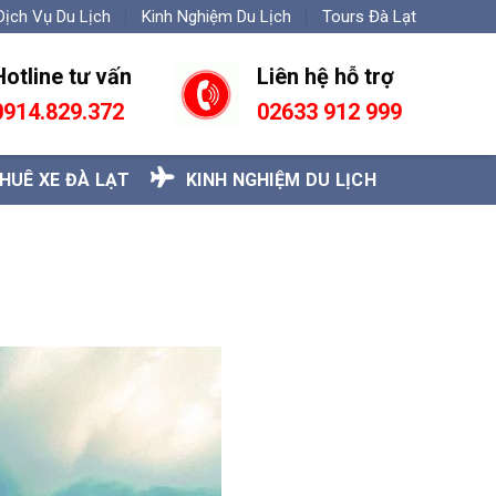
Dịch Vụ Du Lịch
Kinh Nghiệm Du Lịch
Tours Đà Lạt
Hotline tư vấn
Liên hệ hỗ trợ
0
914.829.372
02633 912 999
HUÊ XE ĐÀ LẠT
KINH NGHIỆM DU LỊCH