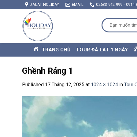
Skip
DALAT HOLIDAY
EMAIL
02633 912 999 - 0914 
to
content
Tìm
kiếm:
TRANG CHỦ
TOUR ĐÀ LẠT 1 NGÀY
Ghềnh Ráng 1
Published
17 Tháng 12, 2025
at
1024 × 1024
in
Tour 