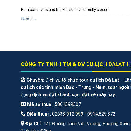
Both comments and trackbacks are currently closed.
Next
→
CÔNG TY TNHH TM & DV DU LỊCH DALAT H
Chuyên:
Dịch vụ
tổ chức tour du lịch Đà Lạt – L
du lịch các tỉnh miền Bắc - Trung - Nam, tour ngoà
dụng
dịch vụ đặt khách sạn, đặt vé máy bay
.
Mã số thuế :
5801399307
Điện thoại :
02633 912 999 -
0914.829.372
Địa Chỉ:
T21 Đường Triệu Việt Vương, Phường Xuân 
Tỉnh Lâm Đồng