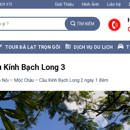
Giới Thiệu
Hình Ảnh
Liên hệ
829 372
TOUR ĐÀ LẠT TRỌN GÓI
DỊCH VỤ DU LỊCH
T
 Kính Bạch Long 3
à Nội – Mộc Châu – Cầu Kính Bạch Long 2 ngày 1 đêm