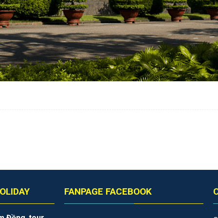
OLIDAY
FANPAGE FACEBOOK
âm Đồng
,
tour