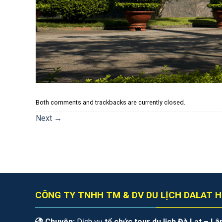
Both comments and trackbacks are currently closed.
Next
→
CÔNG TY TNHH TM & DV DU LỊCH DALAT H
Chuyên:
Dịch vụ
tổ chức tour du lịch Đà Lạt – L