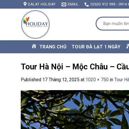
Skip
DALAT HOLIDAY
EMAIL
02633 912 999 - 0914 
to
content
Tìm
kiếm:
TRANG CHỦ
TOUR ĐÀ LẠT 1 NGÀY
Tour Hà Nội – Mộc Châu – Cầu
Published
17 Tháng 12, 2025
at
1020 × 750
in
Tour H