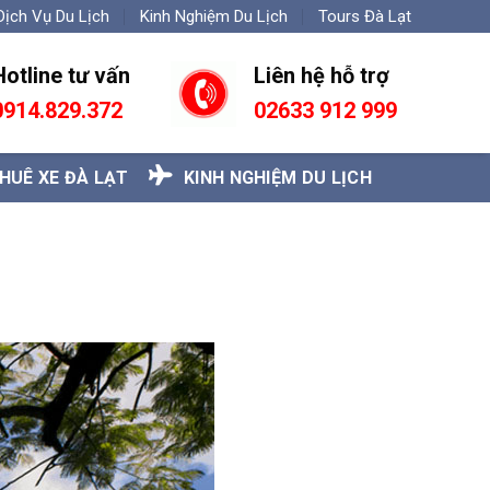
Dịch Vụ Du Lịch
Kinh Nghiệm Du Lịch
Tours Đà Lạt
Hotline tư vấn
Liên hệ hỗ trợ
0
914.829.372
02633 912 999
HUÊ XE ĐÀ LẠT
KINH NGHIỆM DU LỊCH