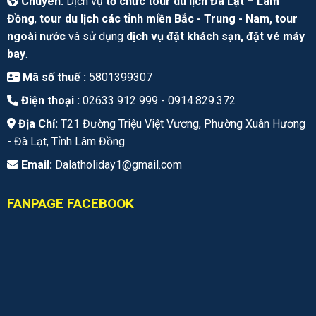
Chuyên:
Dịch vụ
tổ chức tour du lịch Đà Lạt – Lâm
Đồng
,
tour du lịch các tỉnh miền Bắc - Trung - Nam, tour
ngoài nước
và sử dụng
dịch vụ đặt khách sạn, đặt vé máy
bay
.
Mã số thuế :
5801399307
Điện thoại :
02633 912 999 -
0914.829.372
Địa Chỉ:
T21 Đường Triệu Việt Vương, Phường Xuân Hương
- Đà Lạt, Tỉnh Lâm Đồng
Email:
Dalatholiday1@gmail.com
FANPAGE FACEBOOK