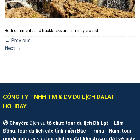
Both comments and trackbacks are currently closed.
←
Previous
Next
→
CÔNG TY TNHH TM & DV DU LỊCH DALAT
HOLIDAY
Chuyên:
Dịch vụ
tổ chức tour du lịch Đà Lạt – Lâm
Đồng
,
tour du lịch các tỉnh miền Bắc - Trung - Nam, tour
ngoài nước
và sử dụng
dịch vụ đặt khách sạn, đặt vé máy