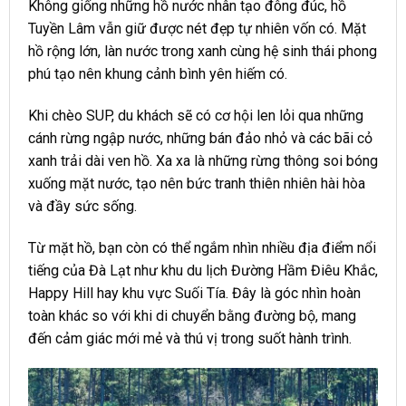
Không giống những hồ nước nhân tạo đông đúc, hồ
Tuyền Lâm vẫn giữ được nét đẹp tự nhiên vốn có. Mặt
hồ rộng lớn, làn nước trong xanh cùng hệ sinh thái phong
phú tạo nên khung cảnh bình yên hiếm có.
Khi chèo SUP, du khách sẽ có cơ hội len lỏi qua những
cánh rừng ngập nước, những bán đảo nhỏ và các bãi cỏ
xanh trải dài ven hồ. Xa xa là những rừng thông soi bóng
xuống mặt nước, tạo nên bức tranh thiên nhiên hài hòa
và đầy sức sống.
Từ mặt hồ, bạn còn có thể ngắm nhìn nhiều địa điểm nổi
tiếng của Đà Lạt như khu du lịch Đường Hầm Điêu Khắc,
Happy Hill hay khu vực Suối Tía. Đây là góc nhìn hoàn
toàn khác so với khi di chuyển bằng đường bộ, mang
đến cảm giác mới mẻ và thú vị trong suốt hành trình.