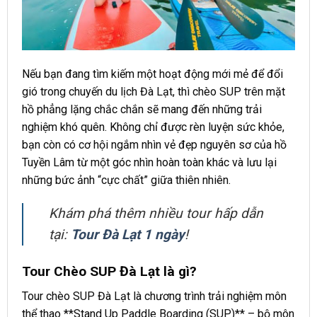
Nếu bạn đang tìm kiếm một hoạt động mới mẻ để đổi
gió trong chuyến du lịch Đà Lạt, thì chèo SUP trên mặt
hồ phẳng lặng chắc chắn sẽ mang đến những trải
nghiệm khó quên. Không chỉ được rèn luyện sức khỏe,
bạn còn có cơ hội ngắm nhìn vẻ đẹp nguyên sơ của hồ
Tuyền Lâm từ một góc nhìn hoàn toàn khác và lưu lại
những bức ảnh “cực chất” giữa thiên nhiên.
Khám phá thêm nhiều tour hấp dẫn
tại:
Tour Đà Lạt 1 ngày
!
Tour Chèo SUP Đà Lạt là gì?
Tour chèo SUP Đà Lạt là chương trình trải nghiệm môn
thể thao **Stand Up Paddle Boarding (SUP)** – bộ môn