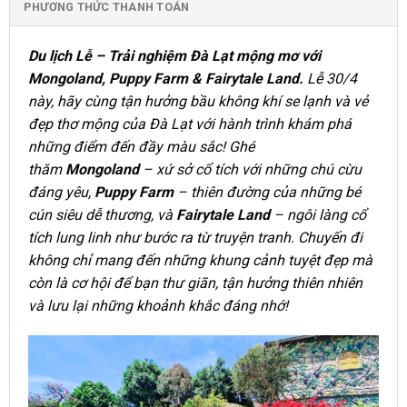
PHƯƠNG THỨC THANH TOÁN
Du lịch Lễ – Trải nghiệm Đà Lạt mộng mơ với
Mongoland, Puppy Farm & Fairytale Land.
Lễ 30/4
này, hãy cùng tận hưởng bầu không khí se lạnh và vẻ
đẹp thơ mộng của Đà Lạt với hành trình khám phá
những điểm đến đầy màu sắc! Ghé
thăm
Mongoland
– xứ sở cổ tích với những chú cừu
đáng yêu,
Puppy Farm
– thiên đường của những bé
cún siêu dễ thương, và
Fairytale Land
– ngôi làng cổ
tích lung linh như bước ra từ truyện tranh. Chuyến đi
không chỉ mang đến những khung cảnh tuyệt đẹp mà
còn là cơ hội để bạn thư giãn, tận hưởng thiên nhiên
và lưu lại những khoảnh khắc đáng nhớ!