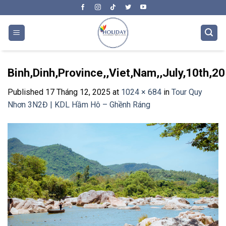
Skip
to
content
Binh,Dinh,Province,,Viet,Nam,,July,10th,2
Published
17 Tháng 12, 2025
at
1024 × 684
in
Tour Quy
Nhơn 3N2Đ | KDL Hầm Hô – Ghềnh Ráng